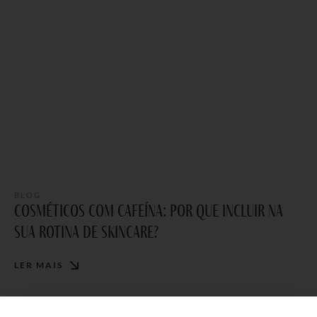
BLOG
cosméticos com cafeína: por que incluir na
sua rotina de skincare?
LER MAIS