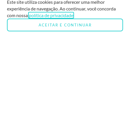
Este site utiliza cookies para oferecer uma melhor
experiência de navegação. Ao continuar, você concorda
com nossa
política de privacidade
.
ACEITAR E CONTINUAR
atendimento
Rua Alvorada, 1289CJ. 907 & 908 -
Vila OlímpiaSão Paulo - Brasil
Segunda - Sexta 9h às 18hSábado 9h
às 13h
contatos
+55 (11) 95419-1550
atendimento@skinstitute.com.br
HOME
SOBRE NÓS
CORPO CLÍNICO
TRATAMENTOS