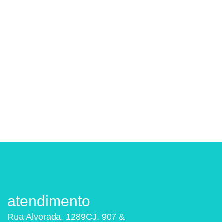
atendimento
Rua Alvorada, 1289CJ. 907 &