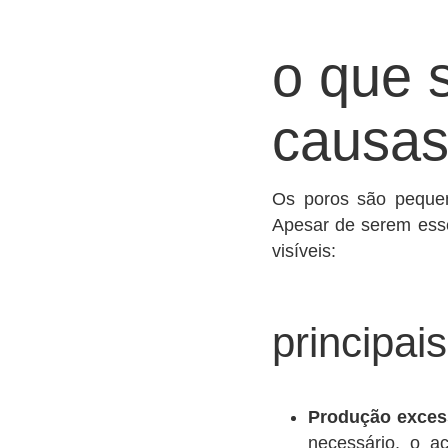
o que 
causa
Os poros são pequena
Apesar de serem esse
visíveis:
principai
Produção exces
necessário, o a