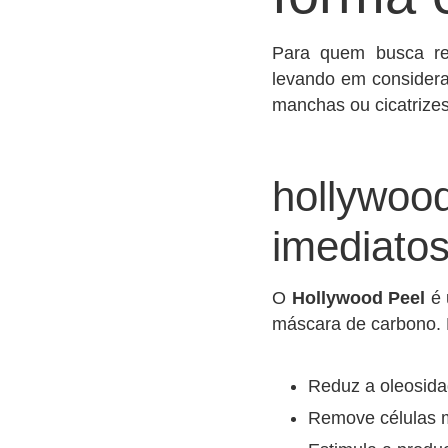
Para quem busca res
levando em considera
manchas ou cicatrizes
hollywood
imediato
O
Hollywood Peel
é 
máscara de carbono. E
Reduz a oleosida
Remove células m