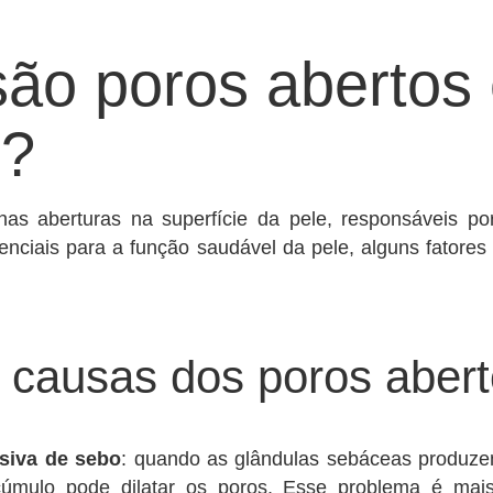
são poros abertos
s?
s aberturas na superfície da pele, responsáveis por
nciais para a função saudável da pele, alguns fatores
s causas dos poros aber
siva de sebo
: quando as glândulas sebáceas produze
cúmulo pode dilatar os poros. Esse problema é mai