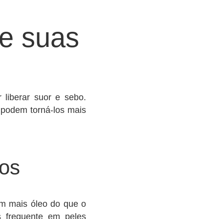
 e suas
 liberar suor e sebo.
 podem torná-los mais
tos
m mais óleo do que o
s frequente em peles