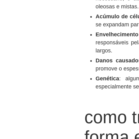
oleosas e mistas.
Acúmulo de célu
se expandam para
Envelhecimento 
responsáveis pe
largos.
Danos causado
promove o espess
Genética
: algu
especialmente se 
como t
forma 