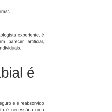
rras”.
logista experiente, é
parecer artificial,
ndividuais.
bial é
seguro e é reabsorvido
nto é necessária uma