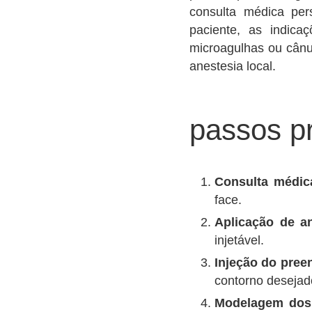
consulta médica pers
paciente, as indica
microagulhas ou cânu
anestesia local.
passos pr
Consulta médi
face.
Aplicação de an
injetável.
Injeção do pree
contorno desejad
Modelagem dos 