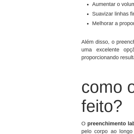
Aumentar o volum
Suavizar linhas f
Melhorar a proporç
Além disso, o preenc
uma excelente opçã
proporcionando result
como o
feito?
O
preenchimento lab
pelo corpo ao longo