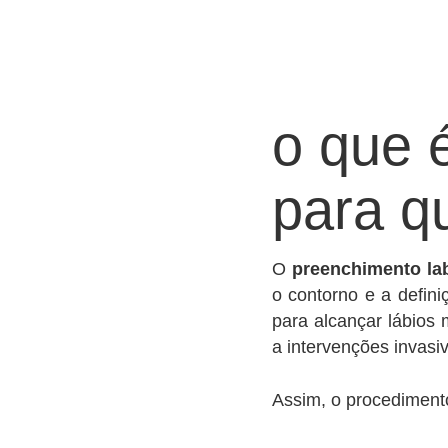
o que 
para q
O
preenchimento lab
o contorno e a defini
para alcançar lábios
a intervenções invasi
Assim, o procedimen